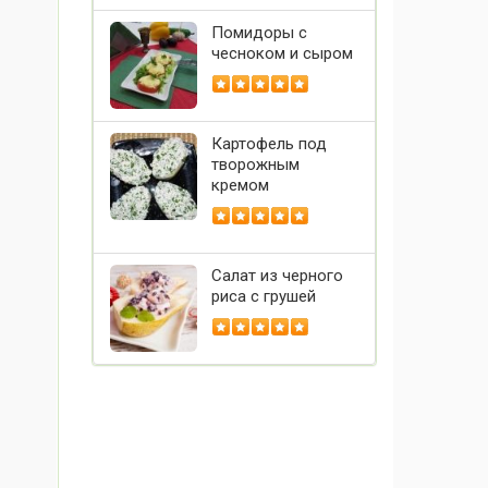
Помидоры с
чесноком и сыром
Картофель под
творожным
кремом
Салат из черного
риса с грушей