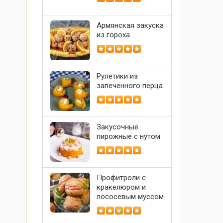
Армянская закуска
из гороха
Рулетики из
запеченного перца
Закусочные
пирожные с нутом
Профитроли с
кракелюром и
лососевым муссом