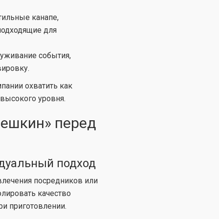
тильные канапе,
 подходящие для
уживание события,
вировку.
пании охватить как
 высокого уровня.
ешкин» перед
идуальный подход
влечения посредников или
олировать качество
ри приготовлении.