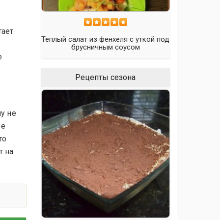
тает
Теплый салат из фенхеля с уткой под
брусничным соусом
е
Рецепты сезона
у не
ое
то
т на