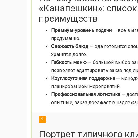
«Канапешкин»: списо
преимуществ
Премиум-уровень подачи
— всё выгл
продуманно.
Свежесть блюд
— еда готовится спец
хранится долго.
Гибкость меню
— большой выбор зак
позволяет адаптировать заказ под л
Круглосуточная поддержка
— менедж
планированием мероприятий.
Профессиональная логистика
— доста
опытные, заказ доезжает в надлежа
3.
Портрет типичного кл