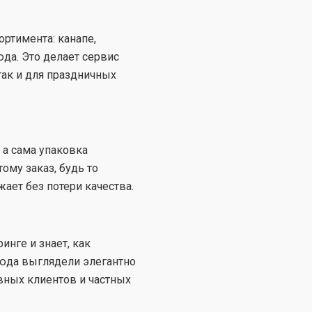
ртимента: канапе,
юда. Это делает сервис
так и для праздничных
 а сама упаковка
ому заказ, будь то
ает без потери качества.
нге и знает, как
люда выглядели элегантно
ивных клиентов и частных