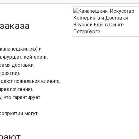
 заказа
(канапешкин.рф) и
 фуршет, кейтеринг.
ремя доставки,
приятии).
дают пожелания клиента,
редпочтения).
, что гарантирует
роприятии могут
рают