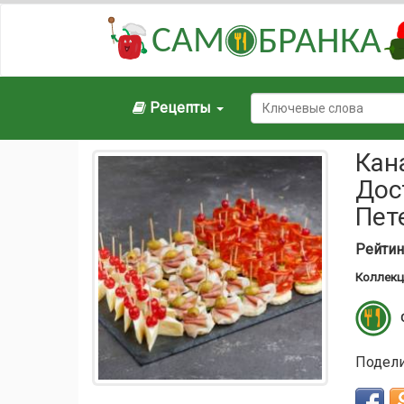
САМ
БРАНКА
Рецепты
Кан
Дос
Пет
Рейтин
Коллекц
Подели