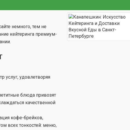
сайте немного, тем не
ание кейтеринга премиум-
ании.
т
р услуг, удовлетворяя
петитные блюда привозят
аслаждаться качественной
ация кофе-брейков,
том всех тонкостей: меню,