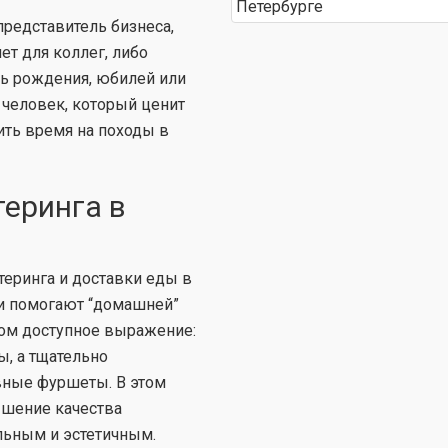
представитель бизнеса,
т для коллег, либо
нь рождения, юбилей или
 человек, который ценит
тить время на походы в
теринга в
теринга и доставки еды в
ии помогают “домашней”
том доступное выражение:
ы, а тщательно
вные фуршеты. В этом
ышение качества
льным и эстетичным.