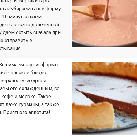
на края-бортики тарта.
сов и убираем в неё форму
10 минут, а затем
удет слегка недопечённой
ту даём остыть сначала при
о отправить в
стывания.
 Вынимаем тарт из формы
ивое плоское блюдо.
верхность сахарной
даём его охлаждённым, со
 кофе и молоко. Такое
ят даже гурманы, а также
 Приятного аппетита!