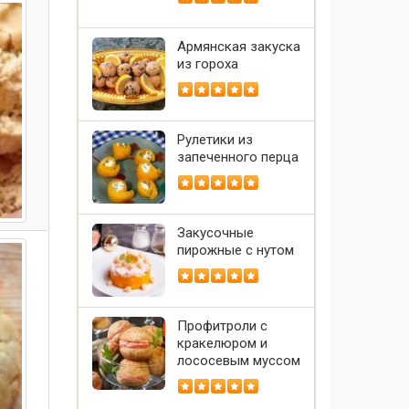
Армянская закуска
из гороха
Рулетики из
запеченного перца
Закусочные
пирожные с нутом
Профитроли с
кракелюром и
лососевым муссом