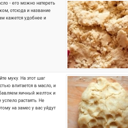
сло - его можно натереть
жом, отсюда и название
ам кажется удобнее и
те муку. На этот шаг
стью впитается в масло, и
обавляем яичный желток и
 успело растаять. Не
тому на замес у вас уйдут