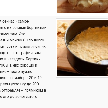
 сейчас - самое
ия с высокими бортиками
гаментом. Это
рел, и можно было легко
и теста и прилепляем их
мощью фотографии вам
но выглядеть. Бортики
тобы в них хорошо и
нием тесто нужно
ике на выбор - 20 и 10
греем духовку до 200
ка отправляем прямиком в
ь его до золотистого