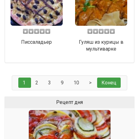
Писсаладьер
Гуляш из курицы в
мультиварке
1
2
3
9
10
>
Конец
Рецепт дня