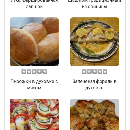
Утка, фаршированная
Шашлык традиционный
лапшой
из свинины
Пирожки в духовке с
Запеченая форель в
мясом
духовке